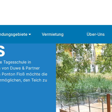
ndungsgebiete
Vermietung
Über-Uns
S
ge Tagesschule in
m von Duwe & Partner
m Ponton Floß möchte die
ermöglichen, den Teich zu