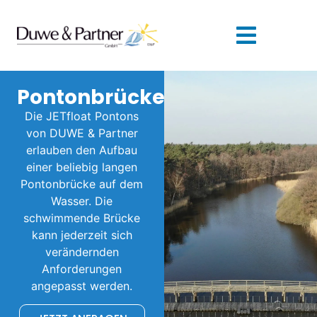
Pontonbrücke
Die JETfloat Pontons
von DUWE & Partner
erlauben den Aufbau
einer beliebig langen
Pontonbrücke auf dem
Wasser. Die
schwimmende Brücke
kann jederzeit sich
verändernden
Anforderungen
angepasst werden.