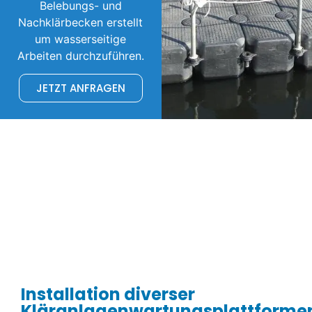
Belebungs- und
Nachklärbecken erstellt
um wasserseitige
Arbeiten durchzuführen.
JETZT ANFRAGEN
Installation diverser
Kläranlagenwartungsplattforme