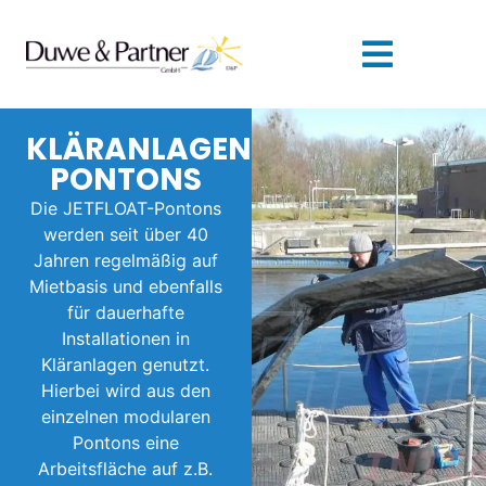
KLÄRANLAGEN
PONTONS
Die JETFLOAT-Pontons
werden seit über 40
Jahren regelmäßig auf
Mietbasis und ebenfalls
für dauerhafte
Installationen in
Kläranlagen genutzt.
Hierbei wird aus den
einzelnen modularen
Pontons eine
Arbeitsfläche auf z.B.