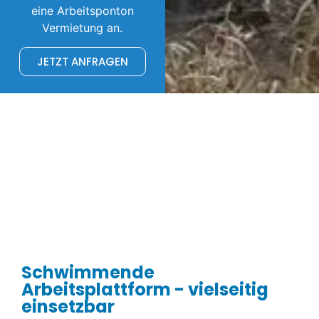
eine Arbeitsponton
Vermietung an.
JETZT ANFRAGEN
Schwimmende
Arbeitsplattform - vielseitig
einsetzbar