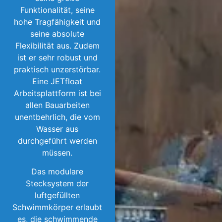
Funktionalität, seine
hohe Tragfähigkeit und
seine absolute
Flexibilität aus. Zudem
ist er sehr robust und
praktisch unzerstörbar.
Eine JETfloat
Arbeitsplattform ist bei
allen Bauarbeiten
unentbehrlich, die vom
Wasser aus
durchgeführt werden
müssen.
Das modulare
Stecksystem der
luftgefüllten
Schwimmkörper erlaubt
es, die schwimmende