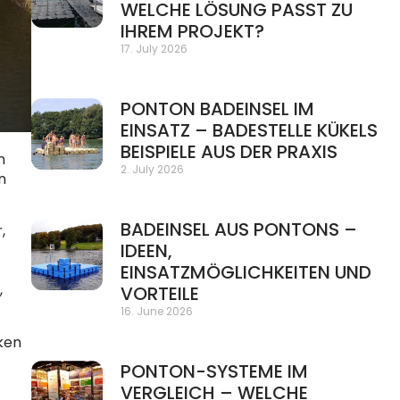
WELCHE LÖSUNG PASST ZU
IHREM PROJEKT?
17. July 2026
PONTON BADEINSEL IM
EINSATZ – BADESTELLE KÜKELS
BEISPIELE AUS DER PRAXIS
n
2. July 2026
n
BADEINSEL AUS PONTONS –
,
IDEEN,
EINSATZMÖGLICHKEITEN UND
,
VORTEILE
16. June 2026
ken
PONTON-SYSTEME IM
VERGLEICH – WELCHE