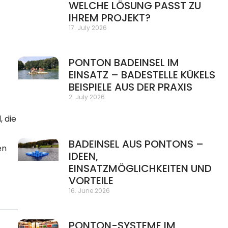
WELCHE LÖSUNG PASST ZU
IHREM PROJEKT?
17. July 2026
PONTON BADEINSEL IM
EINSATZ – BADESTELLE KÜKELS
BEISPIELE AUS DER PRAXIS
2. July 2026
 die
BADEINSEL AUS PONTONS –
en
IDEEN,
EINSATZMÖGLICHKEITEN UND
VORTEILE
16. June 2026
PONTON-SYSTEME IM