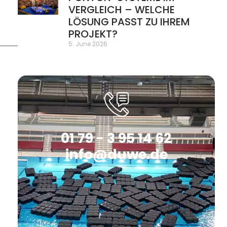
VERGLEICH – WELCHE
LÖSUNG PASST ZU IHREM
PROJEKT?
5. June 2026
01 79 - 3 95 14 62
info@duwe.de