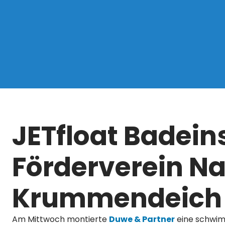
JETfloat Badeins
Förderverein Na
Krummendeich
Am Mittwoch montierte
Duwe & Partner
eine schw