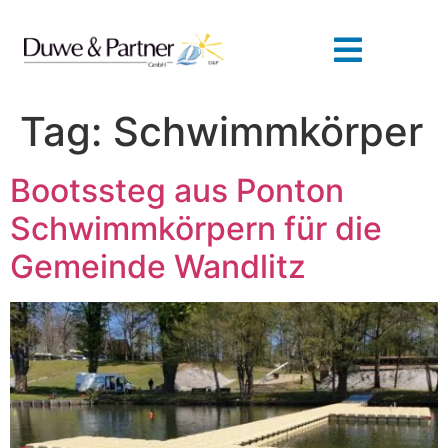
Tag:
Schwimmkörper
Bootssteg aus Ponton
Schwimmkörpern für die
Gemeinde Wandlitz