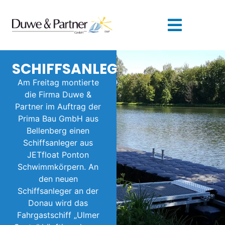
SCHIFFSANLEGER
Am Freitag montierte
die Firma Duwe &
Partner im Auftrag der
Prima Bau GmbH aus
Bellenberg einen
Schiffsanleger aus
JETfloat Ponton
Schwimmkörpern. An
den neuen
Schiffsanleger an der
Donau wird das
Fahrgastschiff „Ulmer