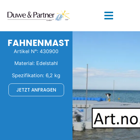
FAHNENMAST
Artikel N°: 430900
Material: Edelstahl
Spezifikation: 6,2 kg
JETZT ANFRAGEN